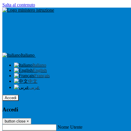
Salta al contenuto
Italiano
Italiano
English
Français
中文
عربى
Accedi
Accedi
button close
×
Nome Utente