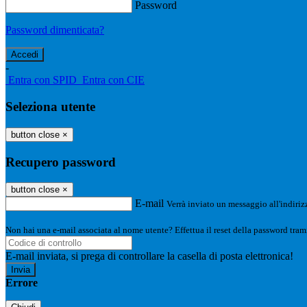
Password
Password dimenticata?
-
Entra con SPID
Entra con CIE
Seleziona utente
button close
×
Recupero password
button close
×
E-mail
Verrà inviato un messaggio all'indirizz
Non hai una e-mail associata al nome utente? Effettua il reset della password tram
E-mail inviata, si prega di controllare la casella di posta elettronica!
Errore