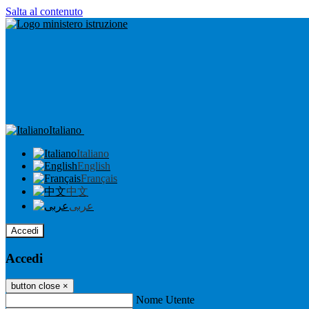
Salta al contenuto
Italiano
Italiano
English
Français
中文
عربى
Accedi
Accedi
button close
×
Nome Utente