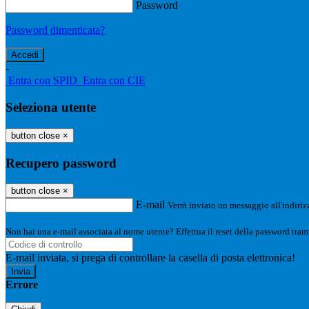
Password
Password dimenticata?
-
Entra con SPID
Entra con CIE
Seleziona utente
button close
×
Recupero password
button close
×
E-mail
Verrà inviato un messaggio all'indirizz
Non hai una e-mail associata al nome utente? Effettua il reset della password tram
E-mail inviata, si prega di controllare la casella di posta elettronica!
Errore