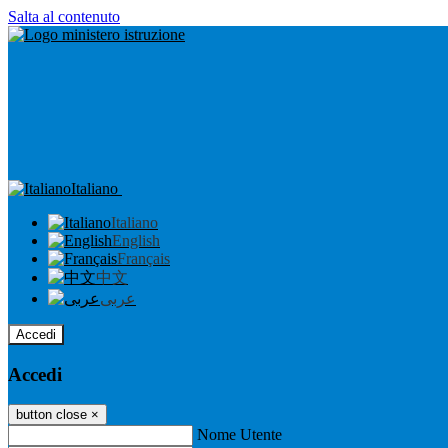
Salta al contenuto
Italiano
Italiano
English
Français
中文
عربى
Accedi
Accedi
button close
×
Nome Utente