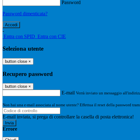
Password
Password dimenticata?
-
Entra con SPID
Entra con CIE
Seleziona utente
button close
×
Recupero password
button close
×
E-mail
Verrà inviato un messaggio all'indirizz
Non hai una e-mail associata al nome utente? Effettua il reset della password tram
E-mail inviata, si prega di controllare la casella di posta elettronica!
Errore