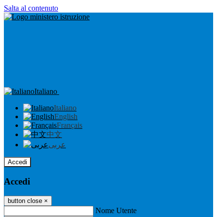
Salta al contenuto
Italiano
Italiano
English
Français
中文
عربى
Accedi
Accedi
button close
×
Nome Utente