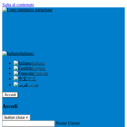
Salta al contenuto
Italiano
Italiano
English
Français
中文
عربى
Accedi
Accedi
button close
×
Nome Utente