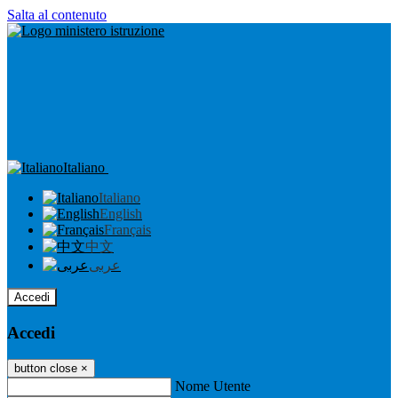
Salta al contenuto
Italiano
Italiano
English
Français
中文
عربى
Accedi
Accedi
button close
×
Nome Utente