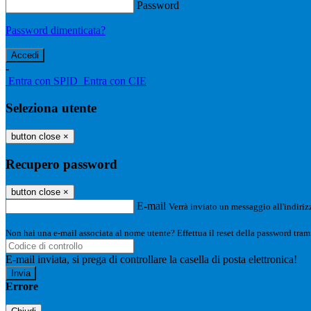
Password
Password dimenticata?
-
Entra con SPID
Entra con CIE
Seleziona utente
button close
×
Recupero password
button close
×
E-mail
Verrà inviato un messaggio all'indirizz
Non hai una e-mail associata al nome utente? Effettua il reset della password tram
E-mail inviata, si prega di controllare la casella di posta elettronica!
Errore