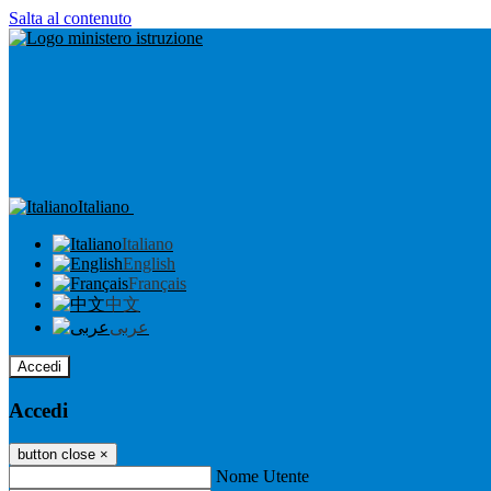
Salta al contenuto
Italiano
Italiano
English
Français
中文
عربى
Accedi
Accedi
button close
×
Nome Utente