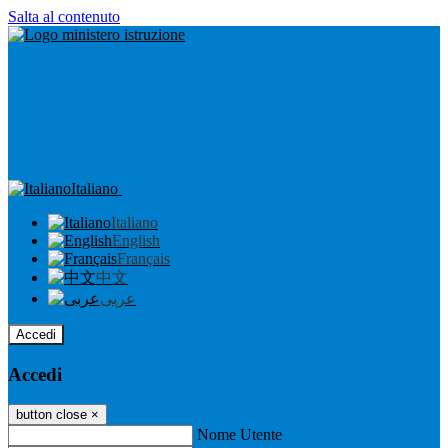
Salta al contenuto
Italiano
Italiano
English
Français
中文
عربى
Accedi
Accedi
button close
×
Nome Utente