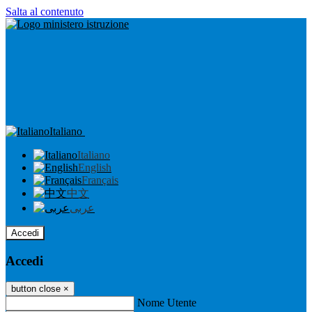
Salta al contenuto
Italiano
Italiano
English
Français
中文
عربى
Accedi
Accedi
button close
×
Nome Utente