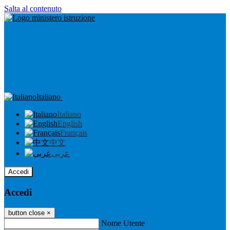
Salta al contenuto
Italiano
Italiano
English
Français
中文
عربى
Accedi
Accedi
button close
×
Nome Utente