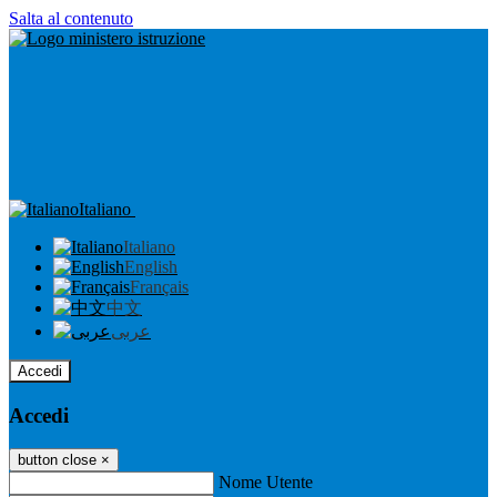
Salta al contenuto
Italiano
Italiano
English
Français
中文
عربى
Accedi
Accedi
button close
×
Nome Utente