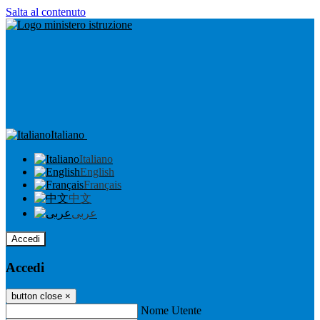
Salta al contenuto
Italiano
Italiano
English
Français
中文
عربى
Accedi
Accedi
button close
×
Nome Utente