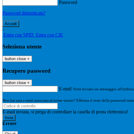
Password
Password dimenticata?
-
Entra con SPID
Entra con CIE
Seleziona utente
button close
×
Recupero password
button close
×
E-mail
Verrà inviato un messaggio all'indirizz
Non hai una e-mail associata al nome utente? Effettua il reset della password tram
E-mail inviata, si prega di controllare la casella di posta elettronica!
Errore