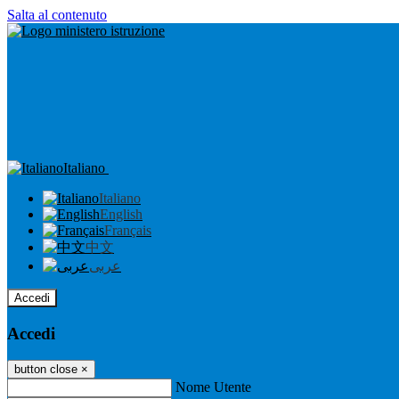
Salta al contenuto
Italiano
Italiano
English
Français
中文
عربى
Accedi
Accedi
button close
×
Nome Utente