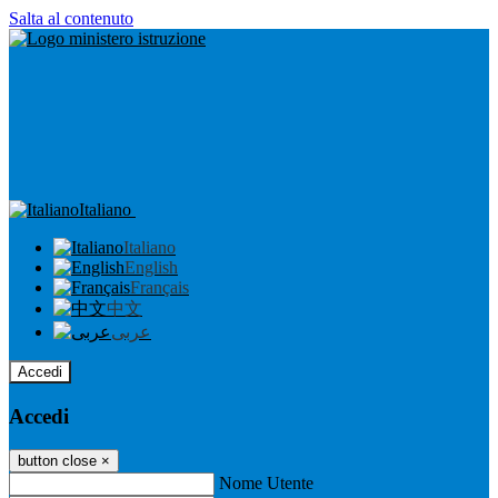
Salta al contenuto
Italiano
Italiano
English
Français
中文
عربى
Accedi
Accedi
button close
×
Nome Utente