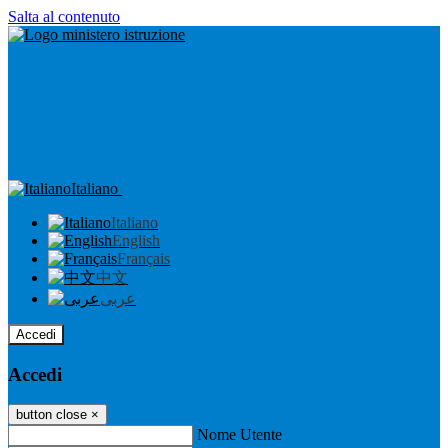
Salta al contenuto
Italiano
Italiano
English
Français
中文
عربى
Accedi
Accedi
button close
×
Nome Utente