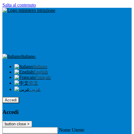
Salta al contenuto
Italiano
Italiano
English
Français
中文
عربى
Accedi
Accedi
button close
×
Nome Utente