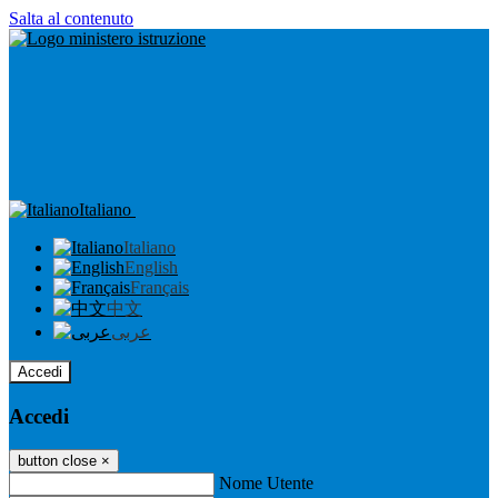
Salta al contenuto
Italiano
Italiano
English
Français
中文
عربى
Accedi
Accedi
button close
×
Nome Utente