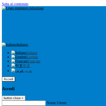
Salta al contenuto
Italiano
Italiano
English
Français
中文
عربى
Accedi
Accedi
button close
×
Nome Utente