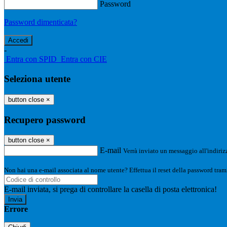
Password
Password dimenticata?
-
Entra con SPID
Entra con CIE
Seleziona utente
button close
×
Recupero password
button close
×
E-mail
Verrà inviato un messaggio all'indirizz
Non hai una e-mail associata al nome utente? Effettua il reset della password tram
E-mail inviata, si prega di controllare la casella di posta elettronica!
Errore