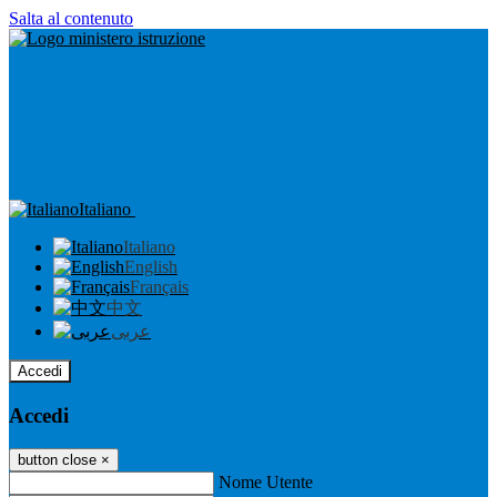
Salta al contenuto
Italiano
Italiano
English
Français
中文
عربى
Accedi
Accedi
button close
×
Nome Utente