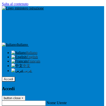
Salta al contenuto
Italiano
Italiano
English
Français
中文
عربى
Accedi
Accedi
button close
×
Nome Utente