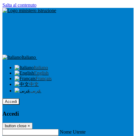
Salta al contenuto
Italiano
Italiano
English
Français
中文
عربى
Accedi
Accedi
button close
×
Nome Utente