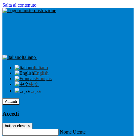
Salta al contenuto
Italiano
Italiano
English
Français
中文
عربى
Accedi
Accedi
button close
×
Nome Utente