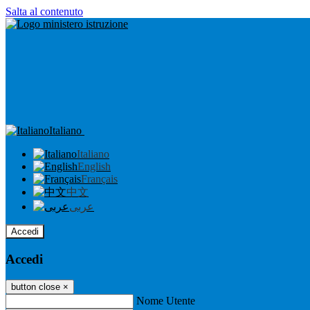
Salta al contenuto
Italiano
Italiano
English
Français
中文
عربى
Accedi
Accedi
button close
×
Nome Utente