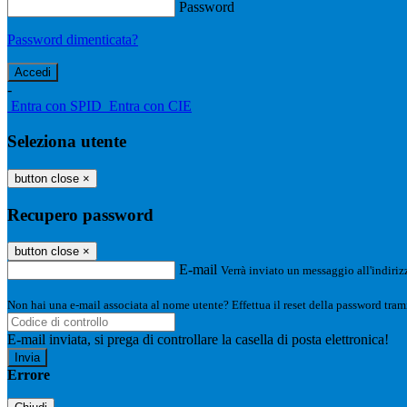
Password
Password dimenticata?
-
Entra con SPID
Entra con CIE
Seleziona utente
button close
×
Recupero password
button close
×
E-mail
Verrà inviato un messaggio all'indirizz
Non hai una e-mail associata al nome utente? Effettua il reset della password tram
E-mail inviata, si prega di controllare la casella di posta elettronica!
Errore