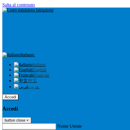
Salta al contenuto
Italiano
Italiano
English
Français
中文
عربى
Accedi
Accedi
button close
×
Nome Utente