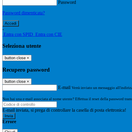
Password
Password dimenticata?
-
Entra con SPID
Entra con CIE
Seleziona utente
button close
×
Recupero password
button close
×
E-mail
Verrà inviato un messaggio all'indirizz
Non hai una e-mail associata al nome utente? Effettua il reset della password tram
E-mail inviata, si prega di controllare la casella di posta elettronica!
Errore