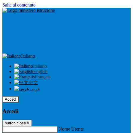
Salta al contenuto
Italiano
Italiano
English
Français
中文
عربى
Accedi
Accedi
button close
×
Nome Utente