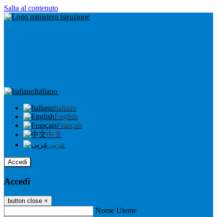
Salta al contenuto
Italiano
Italiano
English
Français
中文
عربى
Accedi
Accedi
button close
×
Nome Utente